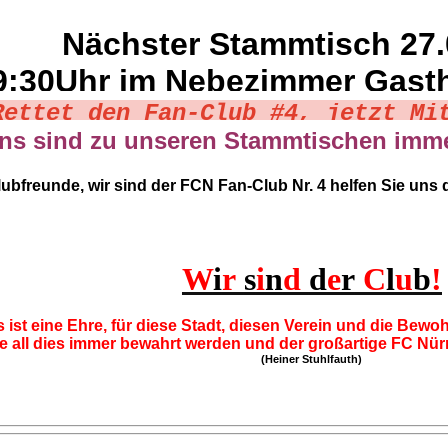
Nächster Stammtisch 27.
9:30Uhr im Nebezimmer Gast
Rettet den Fan-Club #4, jetzt Mi
ns sind zu unseren Stammtischen imme
ubfreunde, wir sind der FCN Fan-Club Nr. 4 helfen Sie uns d
W
i
r
s
i
n
d
d
e
r
C
l
u
b
!
s ist eine Ehre, für diese Stadt, diesen Verein und die Bew
 all dies immer bewahrt werden und der großartige FC Nü
(Heiner Stuhlfauth)