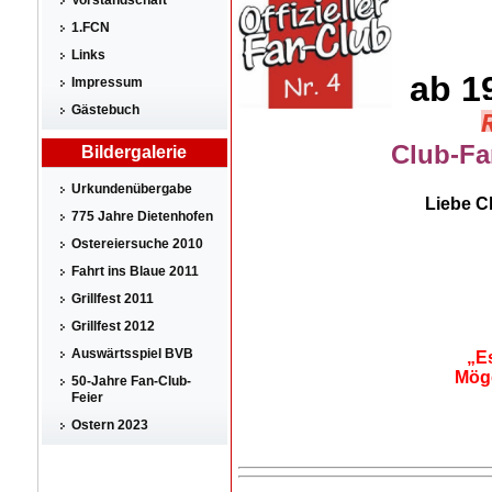
Vorstandschaft
1.FCN
Links
ab 1
Impressum
Gästebuch
Club-Fa
Bildergalerie
Urkundenübergabe
Liebe Cl
775 Jahre Dietenhofen
Ostereiersuche 2010
Fahrt ins Blaue 2011
Grillfest 2011
Grillfest 2012
Auswärtsspiel BVB
„E
Möge
50-Jahre Fan-Club-
Feier
Ostern 2023